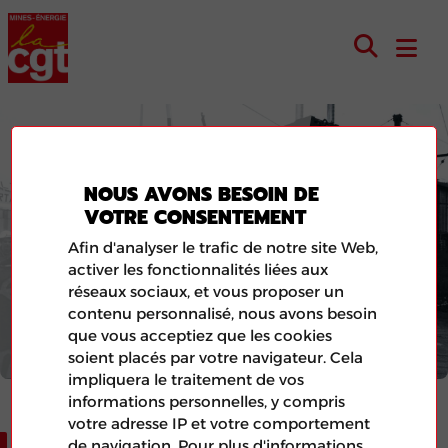
NOUS AVONS BESOIN DE
VOTRE CONSENTEMENT
CARTE IEG 1946-1986-2026
Afin d'analyser le trafic de notre site Web,
activer les fonctionnalités liées aux
réseaux sociaux, et vous proposer un
contenu personnalisé, nous avons besoin
que vous acceptiez que les cookies
soient placés par votre navigateur. Cela
impliquera le traitement de vos
informations personnelles, y compris
votre adresse IP et votre comportement
ACTUALITÉS
de navigation. Pour plus d'informations,