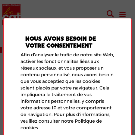
NOUS AVONS BESOIN DE
VOTRE CONSENTEMENT
JE ME SYNDIQUE !
Afin d'analyser le trafic de notre site Web,
activer les fonctionnalités liées aux
réseaux sociaux, et vous proposer un
VOUS SOUHAITEZ ADHÉRER :
contenu personnalisé, nous avons besoin
que vous acceptiez que les cookies
Vous pouvez prendre contact au moyen du
soient placés par votre navigateur. Cela
formulaire ci-dessous
impliquera le traitement de vos
ou télécharger
le bulletin en pdf
et nous le
informations personnelles, y compris
retourner par la poste
votre adresse IP et votre comportement
de navigation. Pour plus d'informations,
veuillez consulter notre Politique de
* Saisie des champs obligatoires
cookies
Nom*