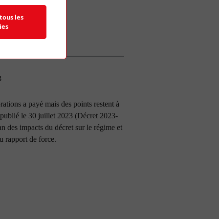
tous les
ies
3
rations a payé mais des points restent à
 publié le 30 juillet 2023 (Décret 2023-
lan des impacts du décret sur le régime et
u rapport de force.