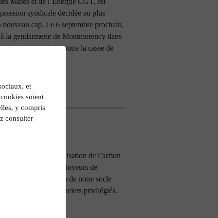
des Mines et de l’Energie CGT, est
pression syndicale décidée au plus
un nouveau cap. Le 6 septembre prochain,
 à la gendarmerie de Montmorency dans
ctriciens et gaziers contre la casse de
sociaux, et
cookies soient
lles, y compris
z consulter
ié le 09 Août 2023
ts ! Non à la criminalisation de l’action
la complicité des employeurs de
ticide et la destruction de notre socle
vice de quelques financiers privilégiés.