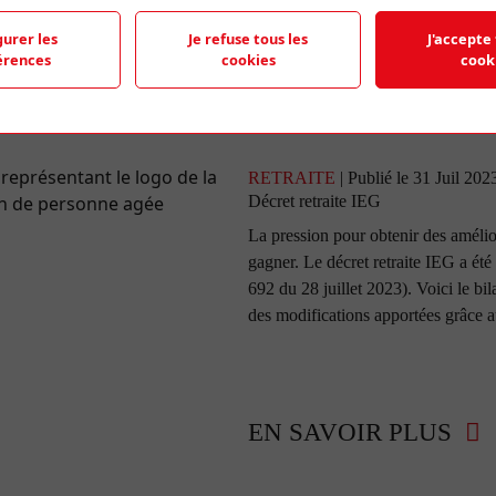
gurer les
Je refuse tous les
J'accepte 
EN SAVOIR PLUS
érences
cookies
cook
RETRAITE
| Publié le 31 Juil 202
Décret retraite IEG
La pression pour obtenir des amélio
gagner. Le décret retraite IEG a été
692 du 28 juillet 2023). Voici le bi
des modifications apportées grâce a
EN SAVOIR PLUS