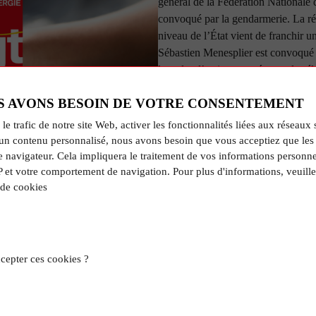
général de la Fédération Nationale 
convoqué par la gendarmerie. La ré
niveau de l’État vient de franchir 
Sébastien Menesplier est convoqué
le cadre d’actions menées par les éle
notre système de retraites. [...]
S AVONS BESOIN DE VOTRE CONSENTEMENT
EN SAVOIR PLUS
 le trafic de notre site Web, activer les fonctionnalités liées aux réseaux 
un contenu personnalisé, nous avons besoin que vous acceptiez que les 
e navigateur. Cela impliquera le traitement de vos informations personne
P et votre comportement de navigation. Pour plus d'informations, veuille
 de cookies
LIBERTÉS SYNDICALES
| Publ
Oui à la lutte sociale !
Mais Non à la répression des militan
syndicale. Le Gouvernement, avec 
cepter ces cookies ?
l’Énergie, poursuit sa politique liber
social pour être toujours plus au ser