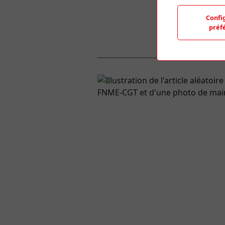
Confi
préf