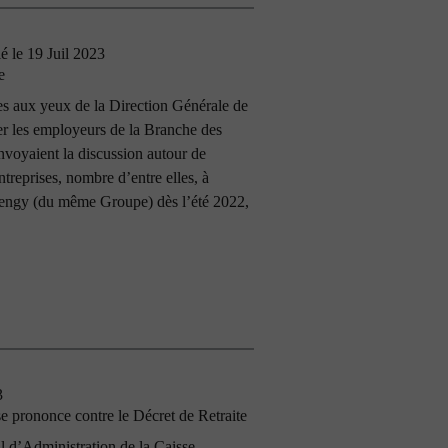
ié le 19 Juil 2023
e
es aux yeux de la Direction Générale de
r les employeurs de la Branche des
envoyaient la discussion autour de
ntreprises, nombre d’entre elles, à
rengy (du même Groupe) dès l’été 2022,
3
e prononce contre le Décret de Retraite
il d’Administration de la Caisse