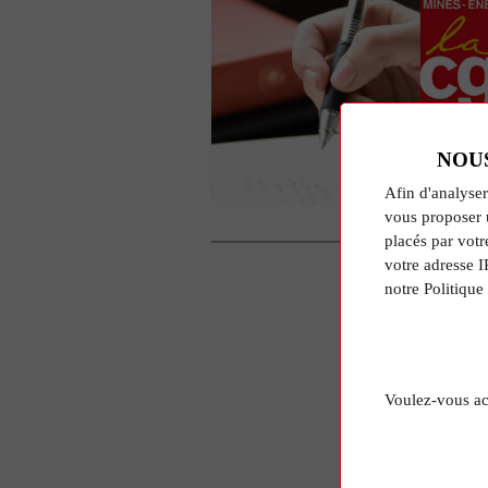
NOU
Afin d'analyser
vous proposer 
placés par votr
votre adresse I
notre Politique
Voulez-vous ac