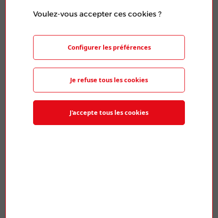
Voulez-vous accepter ces cookies ?
Configurer les préférences
ACTIVITÉS SOCIALES
| Publié le 19 Fév 2026
CONNAÎTRE L’OFFRE POUR RÉUSSIR SES
VACANCES AVEC LA CCAS !
Je refuse tous les cookies
J'accepte tous les cookies
ACTIVITÉS SOCIALES
| Publié le 04 Fév 2026
VOTE DU BUDGET CCAS 2026