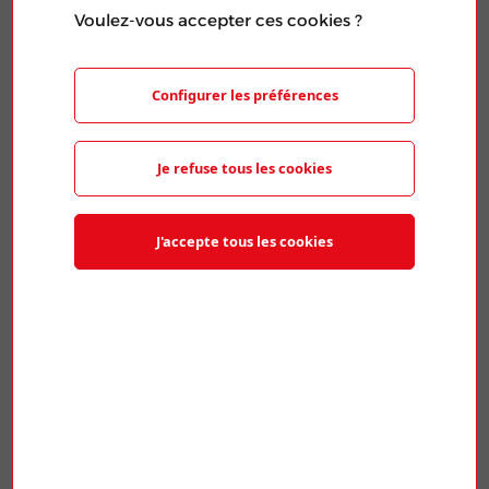
Illustration de l'article aléatoire représentant le logo de
Voulez-vous accepter ces cookies ?
la FNME-CGT et d'une photo de fauteuil roulant.
Publié le 21 Fév 2024
Configurer les préférences
La CGT exige un accord ambitieux sur
4 ans au lieu de 3
Je refuse tous les cookies
Dans la continuité des premières rencontres
avec la Direction d’ENEDIS sur l’accord
J'accepte tous les cookies
handicap dans l’entreprise, la CGT a été force
de propositions.
📩 TÉLÉCHARGER LE TRACT ICI 🔖
PARTAGER L'ARTICLE