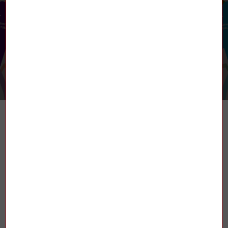
RETROUVEZ-NOUS
TROUVER UN SYNDICAT
La Fédération nationale des mines et de
l’énergie (FNME-CGT), est une fédération
syndicale française affiliée à la
Confédération générale du travail (CGT).
Elle est constituée de plusieurs secteurs
d’activités : les mines, l’énergie atomique,
les industries électriques et gazières (IEG),