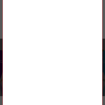
EGALITE PROFESSIONNELLE A
ENEDIS
RETROUVEZ-NOUS
TROUVER UN SYNDICAT