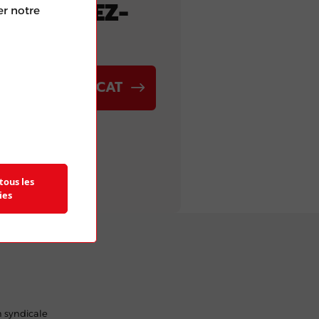
ETROUVEZ-
er notre
NOUS
VER UN SYNDICAT
tous les
ies
n syndicale