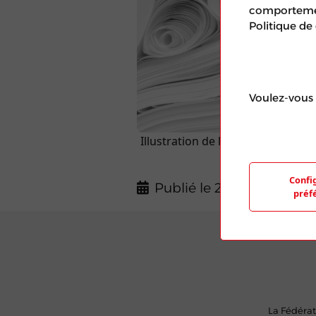
comportement
Politique de
Voulez-vous 
Illustration de l'article aléatoir
d'une photo de
Confi
Publié le 20 Mar 2024
préf
La Fédérat