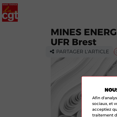
MINES ENERGI
UFR Brest
PARTAGER L'ARTICLE
NOU
Afin d'analys
sociaux, et 
acceptiez qu
traitement d