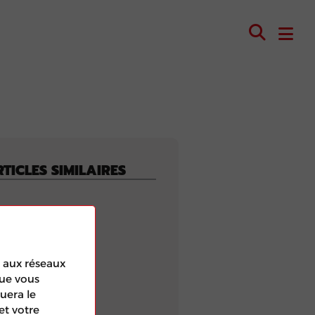
TICLES SIMILAIRES
es aux réseaux
que vous
uera le
et votre