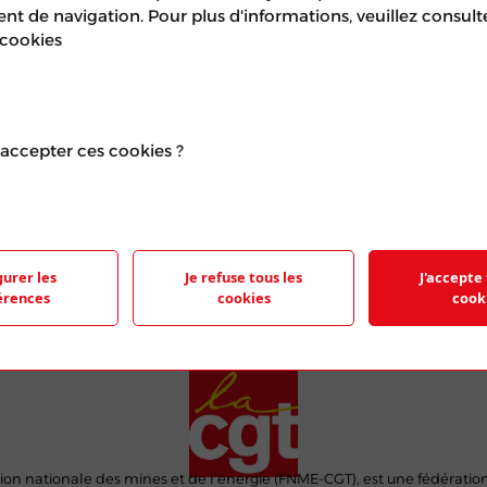
R
 de navigation. Pour plus d'informations, veuillez consult
 cookies
TROU
accepter ces cookies ?
e représentant le logo de la FNME-CGT et
 feuilles de papier.
gurer les
Je refuse tous les
J'accepte 
érences
cookies
cook
ion nationale des mines et de l’énergie (FNME-CGT), est une fédératio