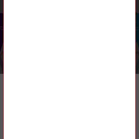
RETROUVEZ-NOUS
TROUVER UN SYNDICAT
La Fédération nationale des mines et de
l’énergie (FNME-CGT), est une fédération
syndicale française affiliée à la
Confédération générale du travail (CGT).
Elle est constituée de plusieurs secteurs