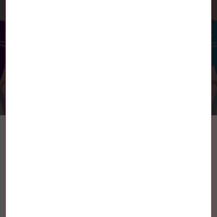
RETROUVEZ-NOUS
TROUVER UN SYNDICAT
La Fédération nationale des mines et de
l’énergie (FNME-CGT), est une fédération
syndicale française affiliée à la
Confédération générale du travail (CGT).
Elle est constituée de plusieurs secteurs