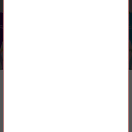
RETROUVEZ-NOUS
TROUVER UN SYNDICAT
La Fédération nationale des mines et de
l’énergie (FNME-CGT), est une fédération
syndicale française affiliée à la
Confédération générale du travail (CGT).
Elle est constituée de plusieurs secteurs