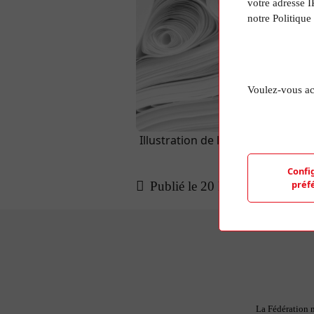
votre adresse I
notre Politique
Voulez-vous ac
Illustration de l'article aléatoir
d'une photo de
Confi
préf
Publié le 20 Mar 2024
La Fédération n