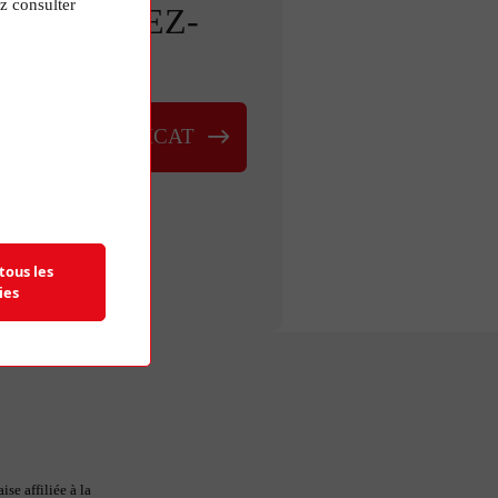
z consulter
ETROUVEZ-
NOUS
VER UN SYNDICAT
tous les
ies
se affiliée à la