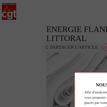
ENERGIE FLAN
LITTORAL
PARTAGER L'ARTICLE
NOU
Afin d'analyser
vous proposer 
placés par votr