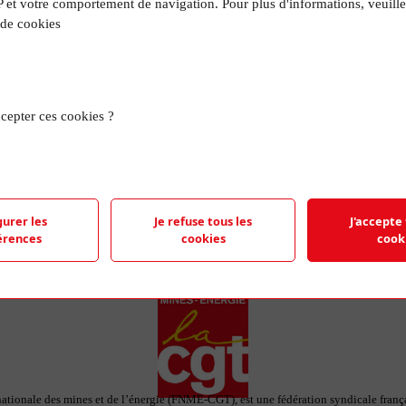
P et votre comportement de navigation. Pour plus d'informations, veuille
R
 de cookies
TROU
cepter ces cookies ?
e représentant le logo de la FNME-CGT et
 feuilles de papier.
gurer les
Je refuse tous les
J'accepte 
érences
cookies
cook
ationale des mines et de l’énergie (FNME-CGT), est une fédération syndicale françai