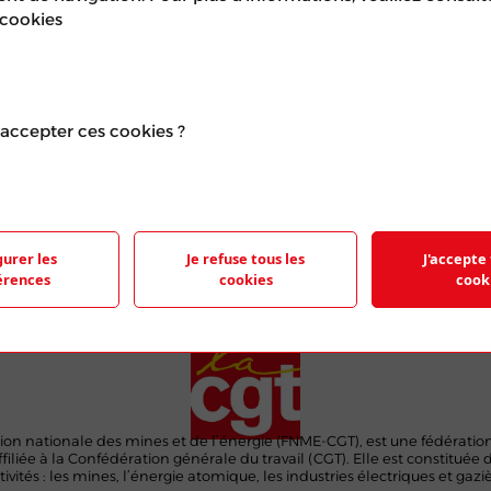
 cookies
TROU
accepter ces cookies ?
e représentant le logo de la FNME-CGT et
 feuilles de papier.
gurer les
Je refuse tous les
J'accepte 
érences
cookies
cook
ion nationale des mines et de l’énergie (FNME-CGT), est une fédératio
ffiliée à la Confédération générale du travail (CGT). Elle est constituée 
ivités : les mines, l’énergie atomique, les industries électriques et gaziè