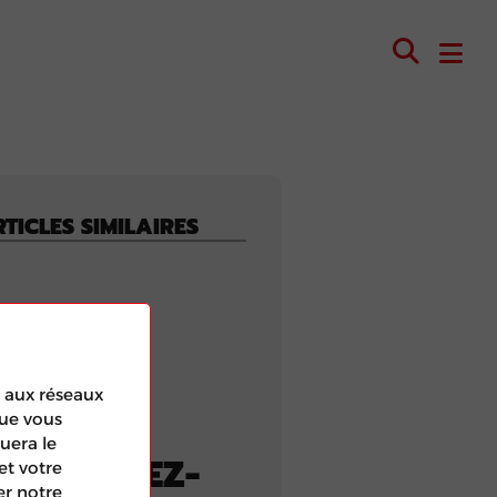
TICLES SIMILAIRES
es aux réseaux
que vous
uera le
ETROUVEZ-
et votre
er notre