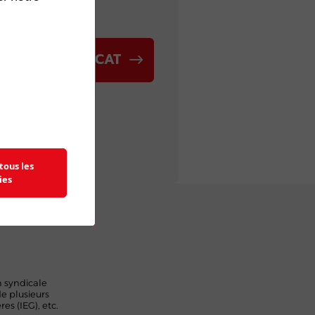
NOUS
VER UN SYNDICAT
tous les
ies
n syndicale
de plusieurs
res (IEG), etc.