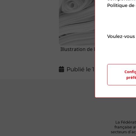
Politique de
Voulez-vous 
Illustration de l'article aléatoir
d'une photo de
Publié le 19 Mar 2024
Confi
préf
La Fédérat
française a
secteurs d’act