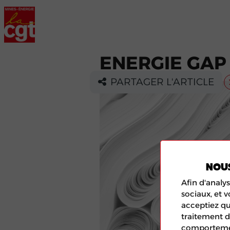
ENERGIE GAP
PARTAGER L'ARTICLE
NOU
Afin d'analys
sociaux, et 
acceptiez qu
traitement d
comportement