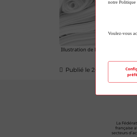
notre Politique
Voulez-vous ac
Illustration de l'article aléatoir
d'une photo de
Confi
Publié le 20 Mar 2024
préf
La Fédérat
française a
secteurs d’act