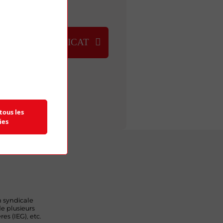
NOUS
UVER UN SYNDICAT
tous les
ies
n syndicale
de plusieurs
res (IEG), etc.