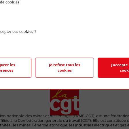
 de cookies
TRO
cepter ces cookies ?
e représentant le logo de la FNME-CGT et
 feuilles de papier.
gurer les
Je refuse tous les
J'accepte 
érences
cookies
cook
ion nationale des mines et de l’énergie (FNME-CGT), est une fédératio
ffiliée à la Confédération générale du travail (CGT). Elle est constituée 
ivités : les mines, l’énergie atomique, les industries électriques et gaziè