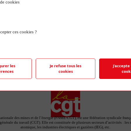
 de cookies
TRO
cepter ces cookies ?
e représentant le logo de la FNME-CGT et
 feuilles de papier.
gurer les
Je refuse tous les
J'accepte 
érences
cookies
cook
ationale des mines et de l’énergie (FNME-CGT), est une fédération syndicale françai
énérale du travail (CGT). Elle est constituée de plusieurs secteurs d’activités : les 
atomique, les industries électriques et gazières (IEG), etc.