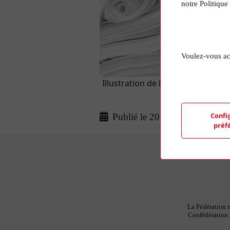
notre Politique
Voulez-vous ac
Illustration de l'article aléatoir
d'une photo de
Confi
Publié le 20 Mar 2024
préf
La Fédération n
Confédération g