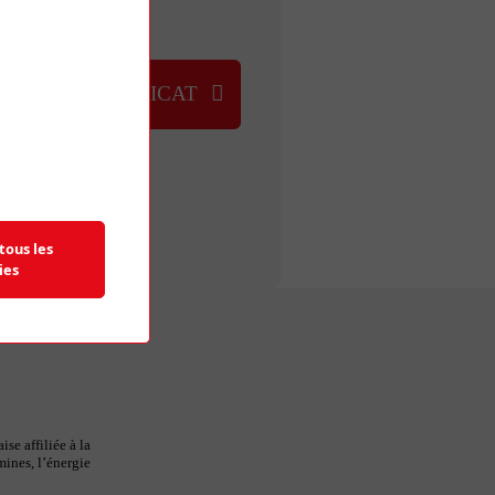
NOUS
UVER UN SYNDICAT
tous les
ies
se affiliée à la
mines, l’énergie