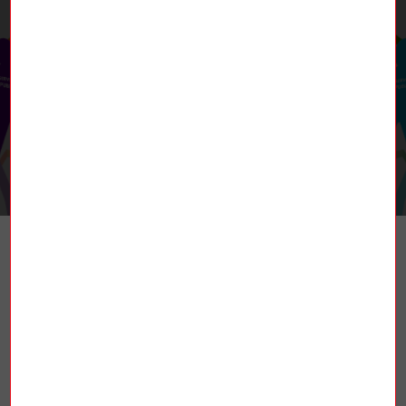
RETROUVEZ-NOUS
TROUVER UN SYNDICAT
La Fédération nationale des mines et de
l’énergie (FNME-CGT), est une fédération
syndicale française affiliée à la
Confédération générale du travail (CGT).
Elle est constituée de plusieurs secteurs