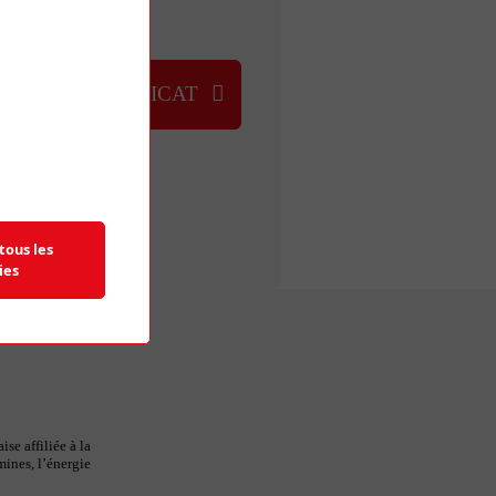
NOUS
UVER UN SYNDICAT
tous les
ies
se affiliée à la
mines, l’énergie