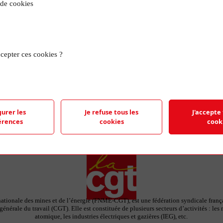
 de cookies
TRO
cepter ces cookies ?
e représentant le logo de la FNME-CGT et
 feuilles de papier.
gurer les
Je refuse tous les
J'accepte 
érences
cookies
cook
ationale des mines et de l’énergie (FNME-CGT), est une fédération syndicale françai
énérale du travail (CGT). Elle est constituée de plusieurs secteurs d’activités : les 
atomique, les industries électriques et gazières (IEG), etc.