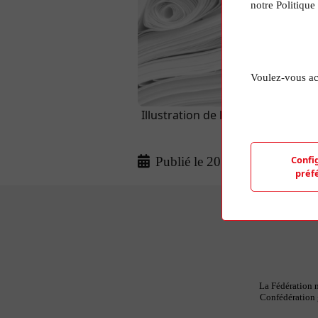
notre Politique
Voulez-vous ac
Illustration de l'article aléatoir
d'une photo de
Confi
Publié le 20 Mar 2024
préf
La Fédération n
Confédération g