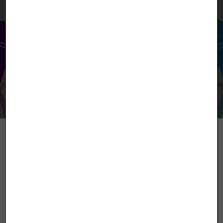
RETROUVEZ-NOUS
TROUVER UN SYNDICAT
La Fédération nationale des mines et de
l’énergie (FNME-CGT), est une fédération
syndicale française affiliée à la
Confédération générale du travail (CGT).
Elle est constituée de plusieurs secteurs