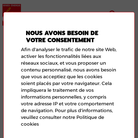
NOUS AVONS BESOIN DE
MINES ENERGIE 35 UFICT
VOTRE CONSENTEMENT
Afin d'analyser le trafic de notre site Web,
activer les fonctionnalités liées aux
réseaux sociaux, et vous proposer un
contenu personnalisé, nous avons besoin
que vous acceptiez que les cookies
soient placés par votre navigateur. Cela
impliquera le traitement de vos
informations personnelles, y compris
votre adresse IP et votre comportement
de navigation. Pour plus d'informations,
veuillez consulter notre Politique de
Illustration de l'article aléatoire représentant le logo de
cookies
la FNME-CGT et d'une photo de feuilles de papier.