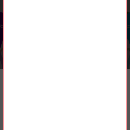
RETROUVEZ-NOUS
TROUVER UN SYNDICAT
La Fédération nationale des mines et de
l’énergie (FNME-CGT), est une fédération
syndicale française affiliée à la
Confédération générale du travail (CGT).
Elle est constituée de plusieurs secteurs