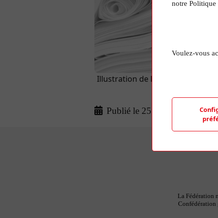
notre Politique
Voulez-vous ac
Illustration de l'article aléatoir
d'une photo de
Confi
Publié le 25 Mar 2024
préf
La Fédération n
Confédération g