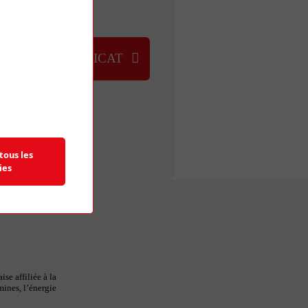
NOUS
UVER UN SYNDICAT
tous les
ies
se affiliée à la
mines, l’énergie