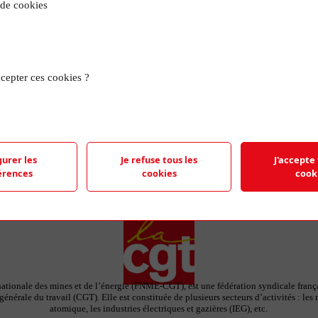
 de cookies
TRO
cepter ces cookies ?
e représentant le logo de la FNME-CGT et
 feuilles de papier.
gurer les
Je refuse tous les
J'accepte 
érences
cookies
cook
ationale des mines et de l’énergie (FNME-CGT), est une fédération syndicale françai
énérale du travail (CGT). Elle est constituée de plusieurs secteurs d’activités : les 
atomique, les industries électriques et gazières (IEG), etc.