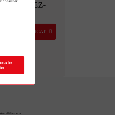
z consulter
ETROUVEZ-
NOUS
UVER UN SYNDICAT
tous les
ies
se affiliée à la