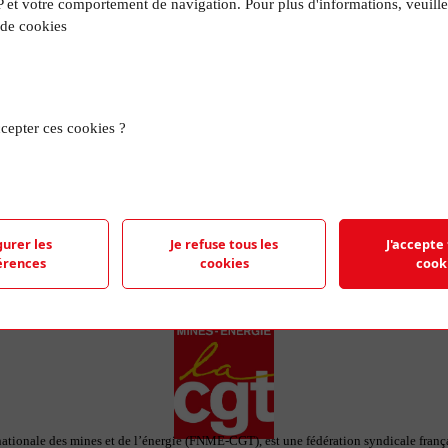
P et votre comportement de navigation. Pour plus d'informations, veuille
R
 de cookies
TRO
cepter ces cookies ?
e représentant le logo de la FNME-CGT et
 feuilles de papier.
gurer les
Je refuse tous les
J'accepte 
érences
cookies
cook
ationale des mines et de l’énergie (FNME-CGT), est une fédération syndicale françai