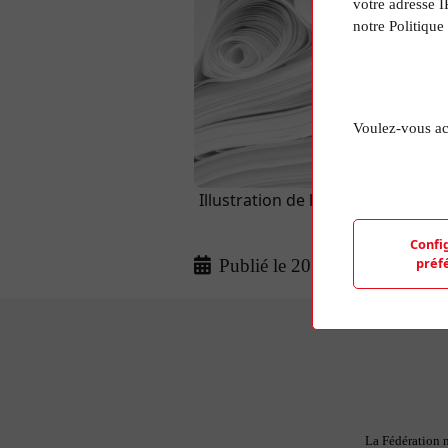
votre adresse I
notre Politique
Voulez-vous ac
Illustration de l'article aléatoir
d'une photo de
Confi
préf
Publié le 20 Mar 2024
La Fédération n