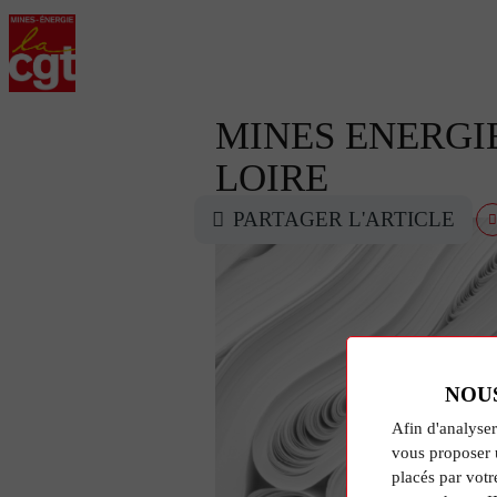
MINES ENERGI
LOIRE
PARTAGER L'ARTICLE
NOU
Afin d'analyser
vous proposer 
placés par votr