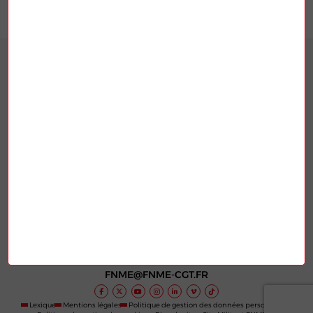
1
…
6
7
8
9
10
11
12
…
14
La Fédération nationale des mines et de
l’énergie (FNME-CGT), est une fédération
syndicale française affiliée à la
Confédération générale du travail (CGT).
Elle est constituée de plusieurs secteurs
d’activités : les mines, l’énergie atomique,
les industries électriques et gazières (IEG),
etc.
RETROUVEZ-NOUS
263 RUE DE PARIS
93516 MONTREUIL
FNME@FNME-CGT.FR
Lexique
Mentions légales
Politique de gestion des données personnelles