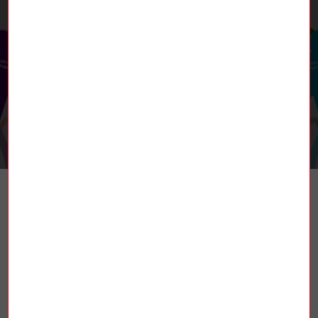
RETROUVEZ-NOUS
TROUVER UN SYNDICAT
La Fédération nationale des mines et de
l’énergie (FNME-CGT), est une fédération
syndicale française affiliée à la
Confédération générale du travail (CGT).
Elle est constituée de plusieurs secteurs