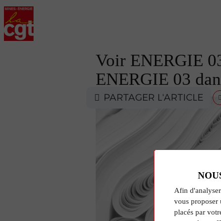
Voir ENERGIE 03 
ENERGIE 03 dans
PARTAGER L'ARTICLE
NOU
Afin d'analyser
vous proposer 
placés par votr