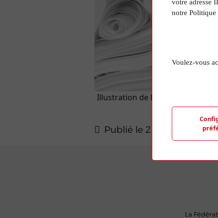
votre adresse I
notre Politique
Voulez-vous ac
Illustration de l'article aléatoir
d'une photo de
Confi
préf
Publié le 25 Mar 2024
La Fédérat