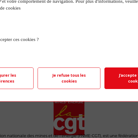
P et votre comportement de navigation. Pour plus d'informations, veuille
R
 de cookies
TRO
cepter ces cookies ?
e représentant le logo de la FNME-CGT et
 feuilles de papier.
gurer les
Je refuse tous les
J'accepte 
érences
cookies
cook
ion nationale des mines et de l’énergie (FNME-CGT), est une fédératio