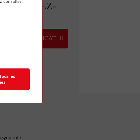
z consulter
ETROUVEZ-
NOUS
UVER UN SYNDICAT
tous les
ies
n syndicale