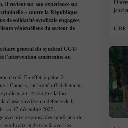
l’inte
, il revient sur son expérience sur
janvie
 criminelle » contre la République
ions de solidarité syndicale engagées
illeurs vénézuéliens du secteur de
LIRE
rétaire général du syndicat CGT-
ès l’intervention américaine au
ement scié. En effet, à peine 2
e à Caracas, car invité officiellement,
yndicat, au 1ᵉʳ congrès latino-
la classe ouvrière en défense de la
u 14 au 17 décembre 2025.
ngé avec des responsables syndicaux de
s syndicaux et de travail avec les