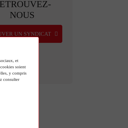
ETROUVEZ-
NOUS
UVER UN SYNDICAT
sociaux, et
cookies soient
lles, y compris
z consulter