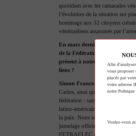
quotidien avec les camarades vén
l’évolution de la situation sur pl
hommage aux 32 citoyens cubains 
vénézuéliens assassinés par l’arm
En mars dernier, Carlos Albert
de la Fédération de l’électric
NOU
présent à notre 8ᵉ congrès à B
Afin d'analyser
liens ?
vous proposer 
placés par votr
Simon Franco Ramos :
Tout à f
votre adresse I
notre Politique
Carlos, ainsi qu’avec Mercedes Gu
fédération : sans eux, je n’aurais 
latino-américain, caribéen et mon
la paix. Nous sommes actuellement
Voulez-vous ac
jumelage officiel dans le secteur de
FETRAELEC et la CGT-CAP, à d