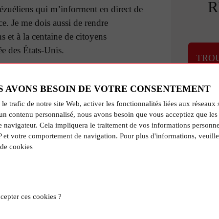
R
ézuéliens qui m’informent en direct de
ace. Je me dois aussi de rendre
et à la centaine de citoyens
ée des États-Unis.
TRO
o López Núñez, secrétaire général
ité FETRAELEC du Venezuela, était
S AVONS BESOIN DE VOTRE CONSENTEMENT
ordeaux. Avez-vous maintenu des
 le trafic de notre site Web, activer les fonctionnalités liées aux réseaux 
un contenu personnalisé, nous avons besoin que vous acceptiez que les 
e navigateur. Cela impliquera le traitement de vos informations personne
ait. Je suis en relation constante avec
P et votre comportement de navigation. Pour plus d'informations, veuille
 de cookies
tiérrez également secrétaire de la
pas pu participer à ce 1ᵉʳ congrès
dial de la classe ouvrière en défense de
 est en train de mettre en place un
cepter ces cookies ?
 l’électricité qui vise, entre
évelopper un échange mutuel de