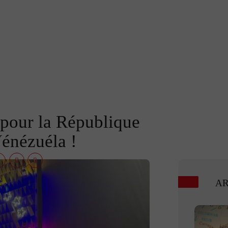
x pour la République
Vénézuéla !
AR