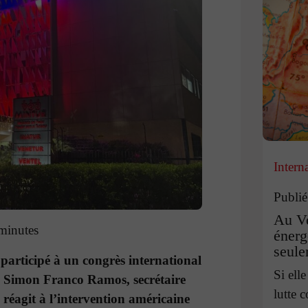
Intern
Publié
Au Ve
minutes
énerg
seule
participé à un congrès international
Si ell
s, Simon Franco Ramos, secrétaire
lutte c
éagit à l’intervention américaine