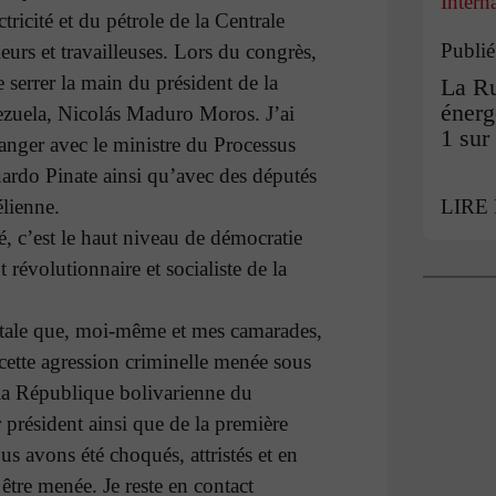
Intern
ctricité et du pétrole de la Centrale
Publié
leurs et travailleuses. Lors du congrès,
e serrer la main du président de la
La Ru
énerg
zuela, Nicolás Maduro Moros. J’ai
1 sur
anger avec le ministre du Processus
uardo Pinate ainsi qu’avec des députés
lienne.
LIRE
 c’est le haut niveau de démocratie
 révolutionnaire et socialiste de la
otale que, moi-même et mes camarades,
 cette agression criminelle menée sous
la République bolivarienne du
 président ainsi que de la première
us avons été choqués, attristés et en
 être menée. Je reste en contact