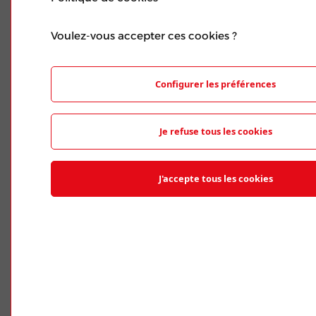
Voulez-vous accepter ces cookies ?
Configurer les préférences
Le Congrès Jour par
Jour
Je refuse tous les cookies
J'accepte tous les cookies
LUNDI
MARDI
MERCREDI
JEUDI
10 MARS
11 MARS
12 MARS
13 MARS
JOUR 1
JOUR 2
JOUR 3
JOUR 4
VENDREDI
14 MARS
JOUR 5